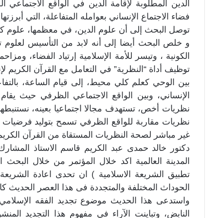
الدين المطلوبة لإقامة الدين في الواقع الاجتماعي
فضاء الاجتماع الإنساني بعوامله المتفاعلة، التي أبرزتها 
توصل البحث إلى أن علوم الدين، في معظمها، علوم كون
و خلص البحث أيضا إلى أنه لابد من التأسيس لعلوم توح
الكونية ، وتيسر للأمة الإسلامية إرتياد الفضاء، وم
توظيف أداة “النظرية” في التعامل مع القرآن الكريم لإن
بين الوحي كعلم كلي محيط، إلى قيام الساعة، بالتفا
الإنساني، وبين الواقع الاجتماعي الظرفي حيث يقام 
نظريات أخص، تستهدف مجالا اجتماعيا بعينه، نستنبطها
نظريات مقاربة للواقع الظرفي تسمح بتوليد فرضيات قاب
غير مباشر لصحة النظريات المستقاة من القرآن الكريم
دكتور خالد حمدى عبد الكريم قاسم الاستاذ المشارك
المدينة العالمية اكد خلال المؤتمر من خلال البحث ا
تطبيق الشريعة الاسلامية ) ان تحدى اعادة الشريعة
الحوداث المختلفة والمتجددة فى هذا العصر الحديث كان
واستدعى هذا الحديث موضوع تجديد الفقه الإسلام
النابض، وتباينت الآراء في مفهوم هذا التجديد المن