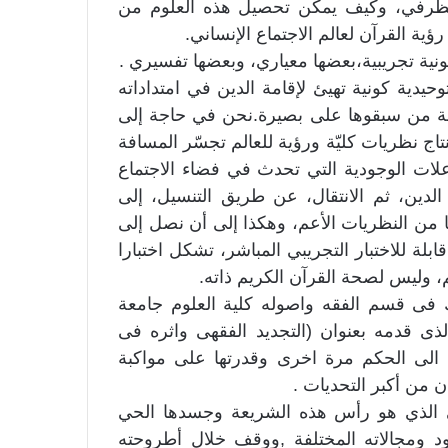
 الظرفي، وكيف يمكن تحصيل هذه العلوم من
رؤية القرآن لعالم الاجتماع الإنساني.
ية تجريبية،بعضها معياري، وبعضها تفسيري .
يدية كونية تهيئ لإقامة الدين في امتداداته
زاحمة من سبقوها على بصيرة.نحن في حاجة إلى
تاج نظريات كليّة ورؤية للعالم تجسّر المسافة
علات الوجودية التي تحدث في فضاء الاجتماع
الدين، ثم الانتقال، عن طريق التنسيل، إلى
 من النظريات الأعم، وهكذا إلى أن نصل إلى
لة للاختبار التجريبي المباشر، تشكل اختبارا
، وليس لصحة القرآن الكريم ذاته.
 فى قسم الفقه واصوله كلية العلوم جامعة
لذى قدمه بعنوان (التجديد الفقهى واثره فى
 الى الحكم مرة اخرى وقدرتها على مواكبة
 من أكبر التحديات .
ي الذي هو رأس هذه الشريعة وجسدها الحي
شود ومجالاته المختلفة ,ووقف خلال أطروحته