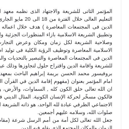
المؤتمر الثاتى للشريعة والاجتهاد الذى نظمه معهد 
التعليم العالى خلال
الدين فى المجتمعات المعاصرة ) هدف خلال اعماله الى
وتطبيق الشريعة الاسلامية بازاء المنظورات الجزئية و
وصلاحية الشريعة لكل زمان ومكان وعرض التجارب 
الاسلامية المعاصرة وتوظيف الرؤية الكلية فى توليد ا
الدين فى المجتمعات المعاصرة والتبصير بالتحديات وال
للشريعة واقامة الدين واقتراح حلول لتجاوزها وذلك عبر
بروفيسور محمد الحسن بريمة إبراهيم الباحث بمعهد 
امام المؤتمر بعنوان (مفهوم إقامة الدين في القرآن الك
ان الله تعالى خلق الكون كله , السماوات، والأرض، وم
فالكون مسخّر لحركة الإنسان الكونية. المثال الديني 
الاجتماعي الظرفي عبادة لله الواحد، هو ذاته الشريعة
صلوات الله، وسلامه عليهم أجمعين.
جعل الله تعالى لكل أمة من أمم الرسل شرعة (مقاص
الزمان والمكان للمجتمع الذي يقام فيه الدين