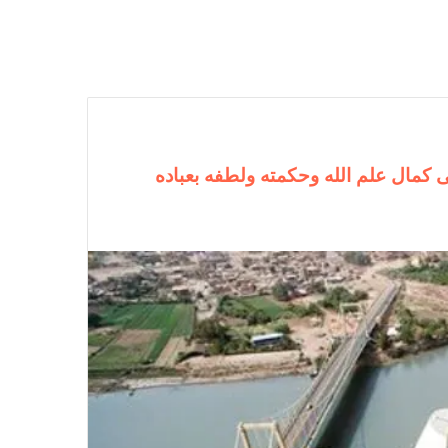
لى كمال علم الله وحكمته ولطفه بعباده