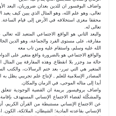
واضاف البوفسور ان للدين بعدان ضروريان، البعد الأ
تعالى، وهو علم الله، وهو المثال الذي يبين كيف يعبد 
محققا مغزى استخلافه في الأرض إلى قيام الساعة. 
تعالى له.
والبعد الثاني هو الواقع الاجتماعي المتعبد لله تعالى
مفارقة، على مستوى الفرد والجماعة، وهو الدين الخا
الله عليه وسلم، واستقام عليه ومن تاب معه
والواقع الاجتماعي هو بالضرورة واقع متغير على الدوام
حالة مد وجزر بلا انقطاع. وهذه المفارقة بين المثال ا
المتغير هي التي تبرر- بعد ختم الرسالات، والكتب الس
المصادر الإسلامية للعلم , لإنتاج علم تجريبي يظل به 
أبدا إلى مثاله الموحى، في الزمان والمكان.
واضاف بروفيسور بريمة ان القضية الوجودية تتعلق بطب
والمشكّلة لفضاء الاجتماع الإنساني المستهدف بإقام
عن الاجتماع الإنساني مستنبطة من القرآن الكريم، أن 
الإنساني بقاعدته المادية؛ الشيطان، الملائكة، الكون. ام