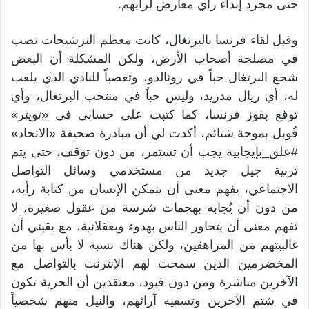
حتى مجرد إبداء رأي معارض لرأيهم.
وقبل لقاء فرنسا بالبرتغال، كانت معظم الترشيحات تصب
في مصلحة أصحاب الأرض، ولكن المشكلة أن البعض
شجع البرتغال حباً في رونالدو، وتعصباً للنادي الذي يلعب
له، أي ريال مدريد، وليس حباً في منتخب البرتغال، وأي
توقع بفوز فرنسا، كما كتبت على حسابي في «تويتر»
قُوبل بموجة شتائم، أكدت لي أن مبادرة صحيفة «الاتحاد»
#علق_بإيجابية يجب أن تستمر، من دون توقف، حتى يتم
تربية جيل جديد من مستخدمي وسائل التواصل
الاجتماعي، يفهم معنى أن يتمكن الإنسان من كتابة رأيه،
من دون أن يُجابه بهجمات شرسة من عقول صغيرة، لا
تفهم معنى أن يتحاور الناس بهدوء وبعقلانية، مع يقيني أن
غالبيتهم من المراهقين، ولكن هناك نسبة لا بأس بها من
المخضرمين الذين سمحت لهم الإنترنت بالتواصل مع
الآخرين مباشرة ومن دون قيود، معتقدين أن الحرية تكون
في شتم الآخرين وتسفيه آرائهم، والنيل منهم شخصياً