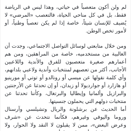
لم ولن أكون متعصباً في حياتي، وهذا ليس في الرياضة
فقط، بل في كل مناحي الحياة، فالتعصب «المرضي» لا
يُضيف للإنسان شيئاً، خاصة إذا لم يكن تعصباً وطنياً، أو
لأمور تخص الوطن.
ومن خلال متابعتي لوسائل التواصل الاجتماعي، وجدت أن
الغالبية من مستخدميه، خاصة من المراهقين، ومن هم
أعمارهم صغيرة متعصبون للفرق والأندية واللاعبين
الأجانب، أكثر من تعصبهم لمنتخبات وأندية ولاعبي بلدانهم،
وأي كلمة نقولها عن ميسي أو رونالدو أو توتي أو مورينيو
أو هازارد أو جوارديولا أو زيدان، أو إن تحدثنا عن الأرجنتين
والبرازيل وألمانيا وإيطاليا والبرتغال، وكأننا تحدثنا عن
منتخبات دولهم التي يحملون جنسيتها.
أما الحديث عن برشلونة والريال وتشيلسي وآرسنال
وروما واليوفي وغيرهم، فكأنما نتحدث عن «شرف
وعرض البعض»، ممن لا يقبلون لا النقد ولا الحوار، ولا