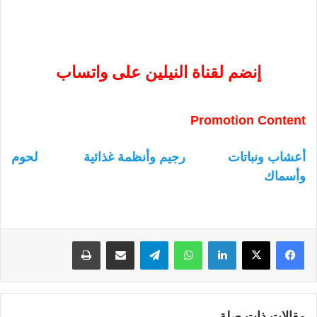
إنضم لقناة النيلين على واتساب
Promotion Content
أعشاب ونباتات
رجيم وأنظمة غذائية
لحوم
وأسماك
لينكدإن
واتساب
تيلقرام
مشاركة عبر البريد
طباعة
مقالات ذات صلة