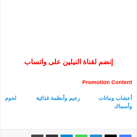
إنضم لقناة النيلين على واتساب
Promotion Content
أعشاب ونباتات
رجيم وأنظمة غذائية
لحوم
وأسماك
لينكدإن
واتساب
تيلقرام
مشاركة عبر البريد
طباعة