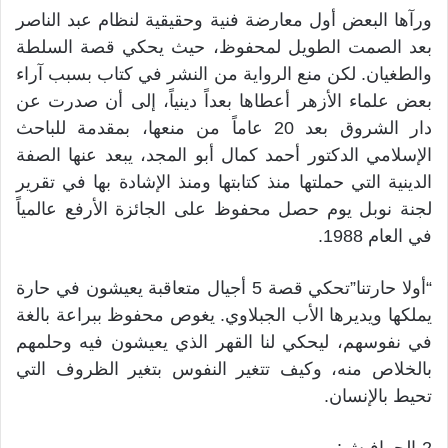
ورآها البعض أول معارضة فنية وحقيقية لنظام عبد الناصر
بعد الصمت الطويل لمحفوظ، حيث يحكي قصة السلطة
والطغيان. لكن منع الرواية من النشر في كتاب بسبب آراء
بعض علماء الأزهر أعطاها بعداً دينياً، إلى أن صدرت عن
دار الشروق بعد 20 عاماً من منعها، بمقدمة للباحث
الإسلامي الدكتور أحمد كمال أبو المجد، يبعد عنها الصفة
الدينية التي حملتها منذ كتابتها ومنذ الإشادة بها في تقرير
لجنة نوبل يوم حصل محفوظ على الجائزة الأرفع عالمياً
في العام 1988.
“أولا حارتنا”تحكي قصة 5 أجيال متعاقبة يعيشون في حارة
يملكها ويديرها الأب الجبلاوي. يغوص محفوظ ببراعة بالغة
في نفوسهم، ليحكي لنا القهر الذي يعيشون فيه وحلمهم
بالخلاص منه، وكيف تتغير النفوس بتغير الظروف التي
تحيط بالإنسان.