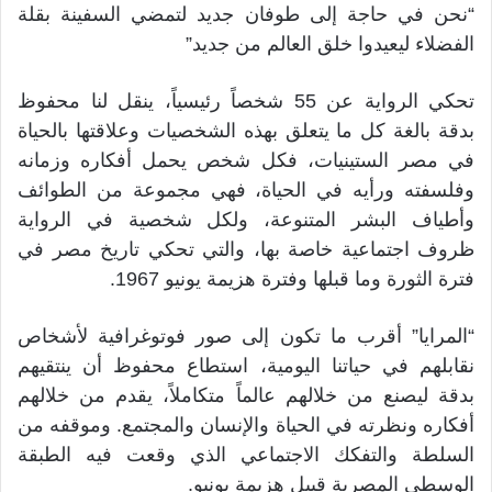
“نحن في حاجة إلى طوفان جديد لتمضي السفينة بقلة
الفضلاء ليعيدوا خلق العالم من جديد”
تحكي الرواية عن 55 شخصاً رئيسياً، ينقل لنا محفوظ
بدقة بالغة كل ما يتعلق بهذه الشخصيات وعلاقتها بالحياة
في مصر الستينيات، فكل شخص يحمل أفكاره وزمانه
وفلسفته ورأيه في الحياة، فهي مجموعة من الطوائف
وأطياف البشر المتنوعة، ولكل شخصية في الرواية
ظروف اجتماعية خاصة بها، والتي تحكي تاريخ مصر في
فترة الثورة وما قبلها وفترة هزيمة يونيو 1967.
“المرايا” أقرب ما تكون إلى صور فوتوغرافية لأشخاص
نقابلهم في حياتنا اليومية، استطاع محفوظ أن ينتقيهم
بدقة ليصنع من خلالهم عالماً متكاملاً، يقدم من خلالهم
أفكاره ونظرته في الحياة والإنسان والمجتمع. وموقفه من
السلطة والتفكك الاجتماعي الذي وقعت فيه الطبقة
الوسطى المصرية قبيل هزيمة يونيو.