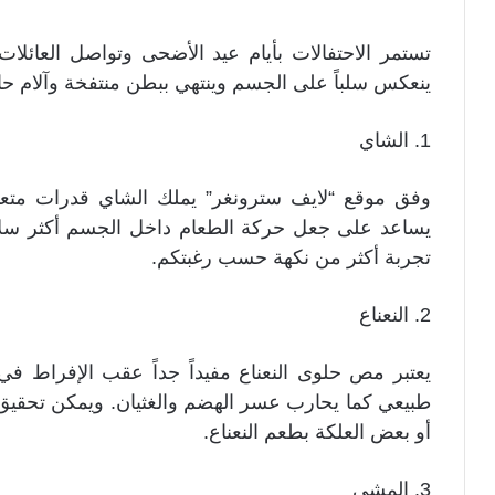
تستمر الاحتفالات بأيام عيد الأضحى وتواصل العائل
ينعكس سلباً على الجسم وينتهي ببطن منتفخة وآلام حاد
1. الشاي
وفق موقع “لايف سترونغر” يملك الشاي قدرات متعد
يساعد على جعل حركة الطعام داخل الجسم أكثر سلاس
تجربة أكثر من نكهة حسب رغبتكم.
2. النعناع
يعتبر مص حلوى النعناع مفيداً جداً عقب الإفراط في 
طبيعي كما يحارب عسر الهضم والغثيان. ويمكن تحقيق ن
أو بعض العلكة بطعم النعناع.
3. المشي