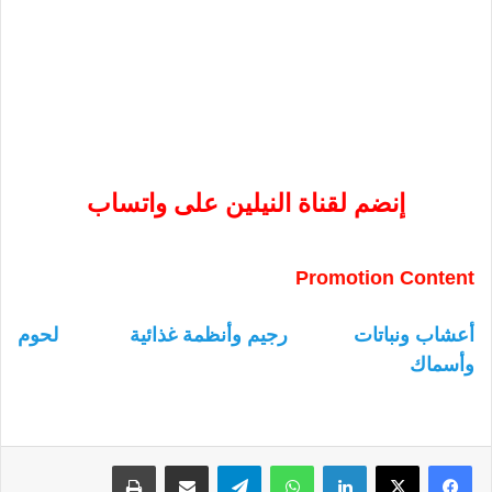
إنضم لقناة النيلين على واتساب
Promotion Content
أعشاب ونباتات
رجيم وأنظمة غذائية
لحوم
وأسماك
لينكدإن
واتساب
تيلقرام
مشاركة عبر البريد
طباعة