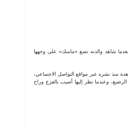
عدما شاهد والدته تضع «ماسك» على وجهها
و الذي حقق أكثر من 700 ألف مشاهدة منذ نشره عبر مواقع التواصل الاجتماعي،
لرضيع، وعندما نظر إليها أصيب بالفزع وراح