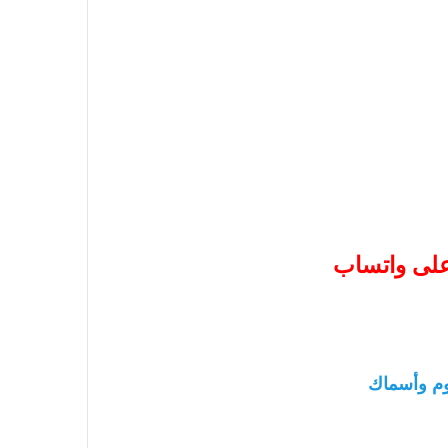
 على واتساب
م وأسماك