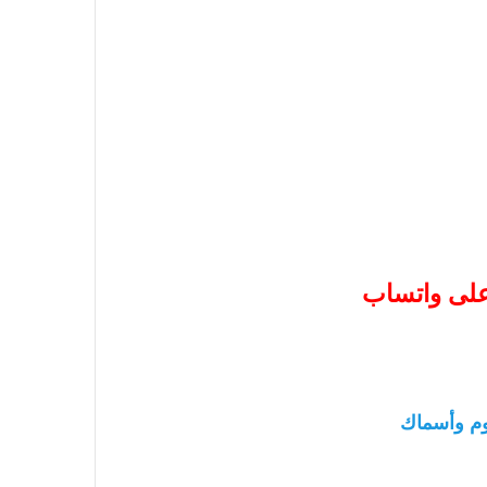
 على واتساب
م وأسماك