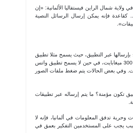
لاية شمال الراين فيستفاليا الألمانية: «إن
.. كقاعدة فإنه يمكن إرسال الرسائل النصية
يقات».
إرسالها عبر التطبيق، حيث يسمح مثلا تطبيق
سكايب التابع لشركة مايكروسوفت بإرسال ملف حتى 300 ميغابايت، في حين لا يسمح تطبيق واتس
كة فيسبوك بإرسال أكثر من 100 ميغابايت. وفي بعض الحالات يتم ضغط ملفات الصور
يق تكون مؤمنة؟ ما يتم إرساله عبر تطبيقات
ة.
وحرية تدفق المعلومات في ألمانيا، فإنه لا
 السبب يجب على المستخدمين التفكير بعمق في