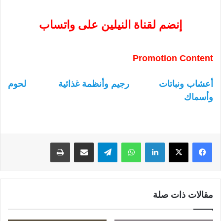
إنضم لقناة النيلين على واتساب
Promotion Content
أعشاب ونباتات
رجيم وأنظمة غذائية
لحوم
وأسماك
لينكدإن
واتساب
تيلقرام
مشاركة عبر البريد
طباعة
مقالات ذات صلة