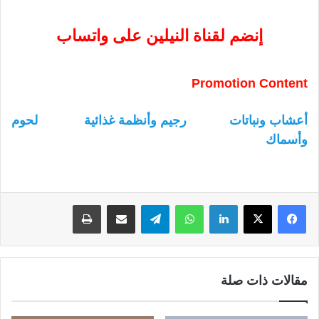
إنضم لقناة النيلين على واتساب
Promotion Content
أعشاب ونباتات
رجيم وأنظمة غذائية
لحوم
وأسماك
لينكدإن
واتساب
تيلقرام
مشاركة عبر البريد
طباعة
مقالات ذات صلة