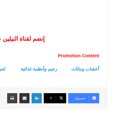
إنضم لقناة النيلين
Promotion Content
أعشاب ونباتات
رجيم وأنظمة غذائية
لحو
لينكدإن
مشاركة عبر البريد
طباعة
فيسبوك
‫X