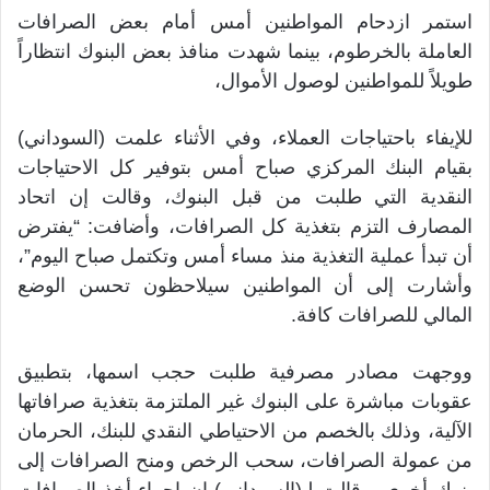
استمر ازدحام المواطنين أمس أمام بعض الصرافات
العاملة بالخرطوم، بينما شهدت منافذ بعض البنوك انتظاراً
طويلاً للمواطنين لوصول الأموال،
للإيفاء باحتياجات العملاء، وفي الأثناء علمت (السوداني)
بقيام البنك المركزي صباح أمس بتوفير كل الاحتياجات
النقدية التي طلبت من قبل البنوك، وقالت إن اتحاد
المصارف التزم بتغذية كل الصرافات، وأضافت: “يفترض
أن تبدأ عملية التغذية منذ مساء أمس وتكتمل صباح اليوم”،
وأشارت إلى أن المواطنين سيلاحظون تحسن الوضع
المالي للصرافات كافة.
ووجهت مصادر مصرفية طلبت حجب اسمها، بتطبيق
عقوبات مباشرة على البنوك غير الملتزمة بتغذية صرافاتها
الآلية، وذلك بالخصم من الاحتياطي النقدي للبنك، الحرمان
من عمولة الصرافات، سحب الرخص ومنح الصرافات إلى
بنوك أخرى، وقالت لـ(السوداني) إن إجراء أخذ الصرافات