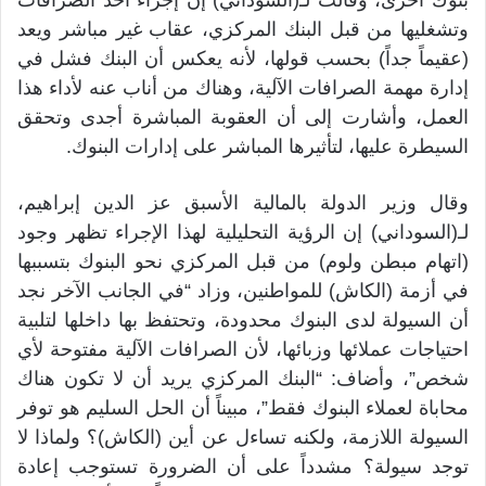
وتشغليها من قبل البنك المركزي، عقاب غير مباشر ويعد
(عقيماً جداً) بحسب قولها، لأنه يعكس أن البنك فشل في
إدارة مهمة الصرافات الآلية، وهناك من أناب عنه لأداء هذا
العمل، وأشارت إلى أن العقوبة المباشرة أجدى وتحقق
السيطرة عليها، لتأثيرها المباشر على إدارات البنوك.
وقال وزير الدولة بالمالية الأسبق عز الدين إبراهيم،
لـ(السوداني) إن الرؤية التحليلية لهذا الإجراء تظهر وجود
(اتهام مبطن ولوم) من قبل المركزي نحو البنوك بتسببها
في أزمة (الكاش) للمواطنين، وزاد “في الجانب الآخر نجد
أن السيولة لدى البنوك محدودة، وتحتفظ بها داخلها لتلبية
احتياجات عملائها وزبائها، لأن الصرافات الآلية مفتوحة لأي
شخص”، وأضاف: “البنك المركزي يريد أن لا تكون هناك
محاباة لعملاء البنوك فقط”، مبيناً أن الحل السليم هو توفر
السيولة اللازمة، ولكنه تساءل عن أين (الكاش)؟ ولماذا لا
توجد سيولة؟ مشدداً على أن الضرورة تستوجب إعادة