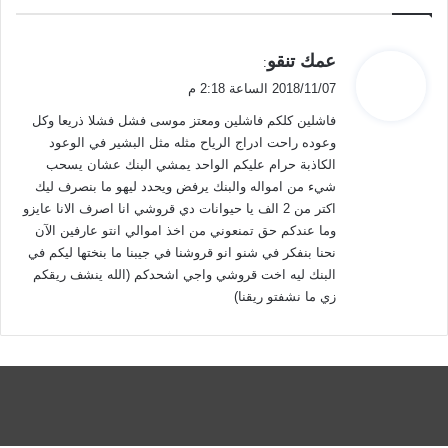
ي
عمك تنقو
:
ق
2018/11/07 الساعة 2:18 م
و
فاشلين كلكم فاشلين ومعتز موسى فشل فشلا ذريعا وكل
ل
وعوده راحت ادراج الرياح مثله مثل البشير في الوعود
الكاذبة حرام عليكم الواحد يمشي البنك عشان يسحب
شيء من امواله والبنك يرفض ويحدد ليهو ما بنصرف ليك
اكتر من 2 الف يا حيوانات دي قروشي انا اصرف الانا عايزو
وما عندكم حق تمنعوني من اخذ اموالي انتو عارفين الآن
نحنا بنفكر في شنو انو قروشنا في جيبنا ما بنختها ليكم في
البنك ليه اخت قروشي واجي اشحدكم (الله ينشف ريقكم
زي ما نشفتو ريقنا)