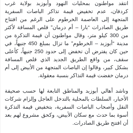
انتقد مواطنون بمحليات النهود وأبوزبد بولاية غرب
كردفان، عدم تخفيض قيمة تذاكر الباصات السفرية
المتجهة إلى العاصمة الخرطوم على الرغم من افتتاح
طريق الصادرات “بارا – أم درمان” قلص المسافة لأكثر
من 300 كيلو متر، وقال مواطنون أن قيمة التذكرة من
مدينة “أبوزبد – الخرطوم” ما تزال بمبلغ 450 جنيهاً، في
حين كان يفترض أن تخفض إلى حدود 250 جنيهاً، كأعلى
سقف، من واقع الطريق الجديد الذي قلص المسافة
بشكل كبير، وقالوا إن الباصات المتجهة من الأبيض إلى أم
درمان خفضت قيمة التذاكر بنسبة معقولة.
وناشد أهالي أبوزبد والمناطق التابعة لها حسب صحيفة
الأخبار، السلطات بالمحلية بالتدخل العاجل وإلزام شركات
النقل وأصحاب الباصات السفرية، بتخفيض قيمة التذكرة
أسوة بما حدث مع سكان الأبيض، وكحق مشروع لهم بعد
أن افتتح طريق الصادرات.