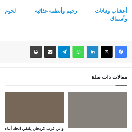
أعشاب ونباتات
رجيم وأنظمة غذائية
لحوم
وأسماك
لينكدإن
واتساب
تيلقرام
مشاركة عبر البريد
طباعة
مقالات ذات صلة
والي غرب كردفان يلتقي اتحاد أبناء