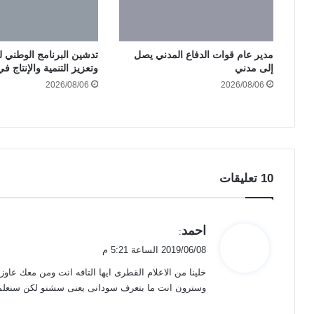
مدير عام قوات الدفاع المدني يصل
تدشين البرنامج الوطني لب
إلى مدني
وتعزيز التنمية والإنتاج ف
2026/08/06
2026/08/06
‫10 تعليقات
ي
احمد
:
ق
2019/06/08 الساعة 5:21 م
و
خلينا من الاعلام القطرى ايها التافه انت ومن معك عاوزين
ل
وسترون انت ما بتعرف سودانى يعنى سشنو لكن سنعلمك ا