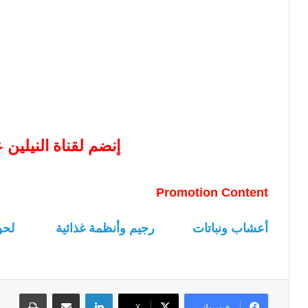
إنضم لقناة النيلين
Promotion Content
أعشاب ونباتات
رجيم وأنظمة غذائية
لحو
لينكدإن
مشاركة عبر البريد
طباعة
فيسبوك
‫X