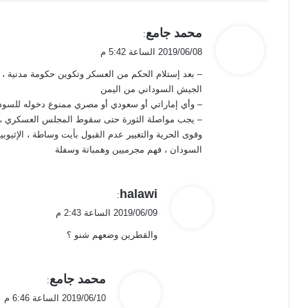
ي
محمد جامع
:
ق
2019/06/08 الساعة 5:42 م
و
– بعد إستلام الحكم من العسكر وتكوين حكومة مدنية ،
ل
الجيش السوداني من اليمن
– وأي إماراتي أو سعودي أو مصري ممنوع دخوله للسودان 
– يجب مواصلة الثورة حتى سقوط المجلس العسكري ، ل
وقوى الحرية والتغيير عدم القبول بأيت وساطة ، الإثيوب
السودان ، فهم مجرميين وهمباتة وسفلة
ي
halawi
:
ق
2019/06/09 الساعة 2:43 م
و
والقطرين وضعهم شنو ؟
ل
ي
محمد جامع
:
ق
2019/06/10 الساعة 6:46 م
و