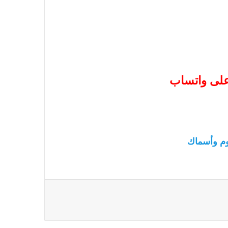
 على واتساب
م وأسماك