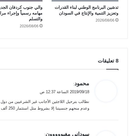
تدشين البرنامج الوطني لبناء القدرات
والي جنوب كردفان الجدي
وتعزيز التنمية والإنتاج في السودان
مهامه رسمياً وإجراء مرا
والتسلم
2026/08/06
2026/08/06
‫8 تعليقات
ي
محمود
:
ق
2019/09/18 الساعة 12:37 ص
و
نطالب بترحيل اللاجئين الأجانب غير الشرعيين من دول
ل
وعدم منحهم جنسيتنا إلا بشروط مثل استثمار 250 ألف دولار في السودان على الأقل كما تفعل دول العالم
ي
سودانى مغبووووون
: