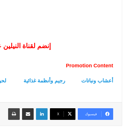
إنضم لقناة النيلين
Promotion Content
أعشاب ونباتات
رجيم وأنظمة غذائية
لحو
لينكدإن
مشاركة عبر البريد
طباعة
فيسبوك
‫X