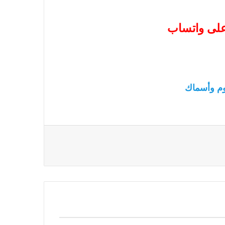
 على واتساب
م وأسماك