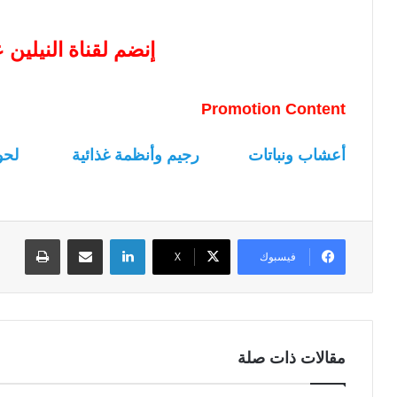
إنضم لقناة النيلين
Promotion Content
أعشاب ونباتات
رجيم وأنظمة غذائية
لحو
لينكدإن
مشاركة عبر البريد
طباعة
فيسبوك
‫X
مقالات ذات صلة