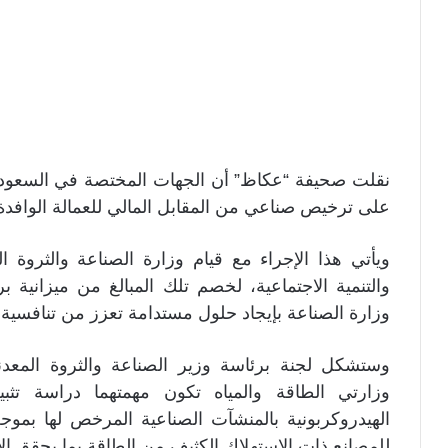
نقلت صحيفة “عكاظ” أن الجهات المختصة في السعودية
على ترخيص صناعي من المقابل المالي للعمالة الوافدة لمدة 5 
ويأتي هذا الإجراء مع قيام وزارة الصناعة والثروة ال
والتنمية الاجتماعية، لخصم تلك المبالغ من ميزانية 
وزارة الصناعة بإيجاد حلول مستدامة تعزز من تنافسية 
وستشكل لجنة برئاسة وزير الصناعة والثروة المع
وزارتي الطاقة والمياه تكون مهمتهما دراسة تثبي
الهيدروكربونية بالمنشآت الصناعية المرخص لها بم
للمصانع ذات الاستهلاك الكثيف من الطاقة بما يحقق الأهد