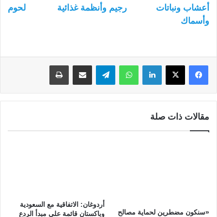
أعشاب ونباتات
رجيم وأنظمة غذائية
لحوم
وأسماك
لينكدإن
واتساب
تيلقرام
مشاركة عبر البريد
طباعة
مقالات ذات صلة
أردوغان: الاتفاقية مع السعودية
«سنكون مضطرين لحماية مصالح
وباكستان قائمة على مبدأ الردع