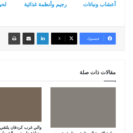
أعشاب ونباتات
رجيم وأنظمة غذائية
لحو
لينكدإن
مشاركة عبر البريد
طباعة
فيسبوك
‫X
مقالات ذات صلة
والي غرب كردفان يلتقي ات
منطقة دار حمر بالخرطو