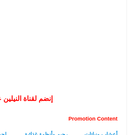
إنضم لقناة النيلين
Promotion Content
أعشاب ونباتات
رجيم وأنظمة غذائية
لحو