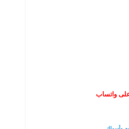
 على واتساب
م وأسماك