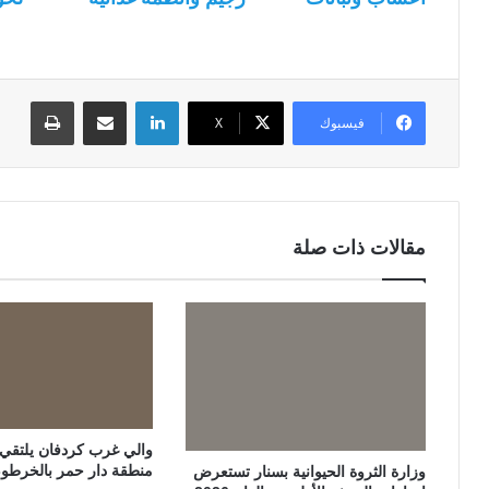
لينكدإن
مشاركة عبر البريد
طباعة
فيسبوك
‫X
مقالات ذات صلة
والي غرب كردفان يلتقي ات
منطقة دار حمر بالخرطو
وزارة الثروة الحيوانية بسنار تستعرض