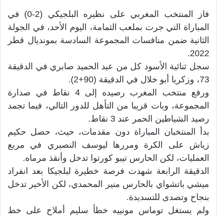
فاز المنتخب المغربي على نظيره البلجيكي (2-0) في
المباراة التي جرت بملعب الثمامة، اليوم الأحد، في الجولة
الثانية ضمن منافسات المجموعة السادسة بمونديال قطر
2022.
سجل ثنائية الأسود كل من عبد الحميد صابري في الدقيقة
73، وزكريا أبو خلال في الدقيقة (90+2).
ورفع منتخب المغرب رصيده إلى 4 نقاط في صدارة
المجموعة، وبات قريبا من التأهل للدور التالي، فيما تجمد
رصيد الشياطين الحمر عند 3 نقاط.
بدأ المنتخبان المباراة دون مقدمات، حيث، حصل حكيم
زياش على الكرة ومررها ليوسف النصيري في مربع
العمليات، لكن الحارس تيبو كورتوا تدخل وأنقذ مرماه.
الدقيقة الرابعة شهدت فرصة خطيرة لبلجيكا بعد انفراد
ميشي باتشواي بالحارس منير المحمدي، لكن الأخير تدخل
بنجاح وتصدى للتسديدة.
ولم يستغل توماس مونييه خطأ سليم أملاح على خط