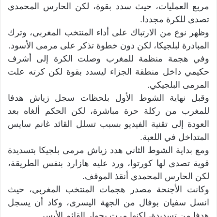
مربع العمليات، حيث سدد بقوة، لكن الحارس المحمدي
تصدى للكرة مجددا.
وظهر نوع من الارتباك على أداء المنتخب المغربي، وترك
المبادرة لبلجيكا، لكن دون خطوة تذكر على مرمى الأسود.
وفي هجمة منظمة للمغرب وصلت الكرة إلى أشرف
حكيمي داخل منطقة الجزاء ليسدد بقوة لكن كرته علت
المرمى البلجيكي.
وقبل نهاية الشوط الأول بلحظات سجل زياش هدفا
للمغرب من ركلة حرة مباشرة، لكن الحكم ألغاه بعد
العودة إلى تقنية الفيديو بسبب تسلل القائد غانم سايس
المتداخل في اللعبة.
ومع بداية الشوط الثاني هدد زياش مرمى بلجيكا بتسديدة
قوية تصدى لها كورتوا، ورد عليه هازارد بنفس الطريقة،
لكن الحارس المحمدي أنقذ الموقف.
وكانت الأجنحة مصدر هجمات المنتخب المغربي، حيث
انسل سفيان بوفال من الجهة اليسرى، وكاد أن يسجل
هدفا من تسديدة، لكنها مرت بجوار القائم الأيسر.