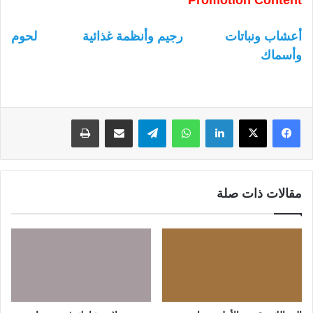
Promotion Content
أعشاب ونباتات
رجيم وأنظمة غذائية
لحوم
وأسماك
لينكدإن
واتساب
تيلقرام
مشاركة عبر البريد
طباعة
مقالات ذات صلة