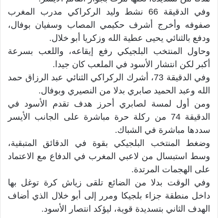
وفي الدقيقة 66 نشط وليد الركراكي مدرب المغرب
صفوفه وأخرج أشرف حكيمي المصاب وسفيان بوفال،
ودفع بالثنائي يحيى عطية الله وزكريا أبو خلال.
وحاول المنتخب البلجيكي رفع إيقاعه، واللعب بسرعة
أكبر لكن انتشار الأسود في الملعب كان جيدا.
وفي الدقيقة 73، أشرك الركراكي الثنائي عبد الرزاق حمد
الله وعبد الحميد صابري بدلا من النصيري وبوفال.
ومن أول لمسة لصابري أحرز هدف تقدم الأسود في
الدقيقة 74 من ركلة حرة مباشرة على الجانب الأيسر
سددها مباشرة في الشباك.
وضغط المنتخب البلجيكي بقوة في الدقائق المتبقية،
وسط استبسال من لاعبي المغرب في الدفاع مع الاعتماد
على الهجمات المرتدة.
وفي الوقت بدلا من الضائع تلقى زياش كرة توغل بها
داخل منطقة جزاء بلجيكا ومرر إلى أبو خلال الذي أضاف
الهدف الثاني بتسديدة قوية، ليؤكد انتصار الأسود.