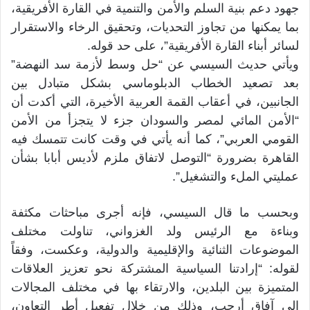
جهود دعم بنية السلم والأمن والتنمية في القارة الأفريقية،
بما يمكنها من تجاوز التحديات، وتحقيق الرخاء والاستقرار
لسائر أبناء القارة الأفريقية”، على حد قوله.
ويأتي حديث السيسي عن “حل وسط لأزمة سد النهضة”
بعد تصعيد الخطاب الدبلوماسي بشكل متبادل بين
الجانبين، في أعقاب القمة العربية الأخيرة، التي أكدت أن
“الأمن المائي لمصر والسودان جزء لا يتجزأ من الأمن
القومي العربي”، كما أنه يأتي في وقت كانت تتمسك فيه
القاهرة بضرورة “التوصل لاتفاق ملزم لأديس أبابا بشأن
عمليتي الملء والتشغيل”.
وبحسب ما قال السيسي، فإنه أجرى مباحثات مكثفة
وبناءة مع الرئيس ولد الغزواني، تناولت مختلف
الموضوعات الثنائية والإقليمية والدولية، وعكست، وفقاً
لقوله: “إرادتنا السياسية المشتركة نحو تعزيز العلاقات
المتميزة بين البلدين، والارتقاء بها في مختلف المجالات
إلى آفاق أرحب، وذلك من خلال تفعيل أطر التعاون،