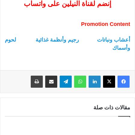
إنضم لقناة النيلين على واتساب
Promotion Content
أعشاب ونباتات
رجيم وأنظمة غذائية
لحوم
وأسماك
لينكدإن
واتساب
تيلقرام
مشاركة عبر البريد
طباعة
مقالات ذات صلة