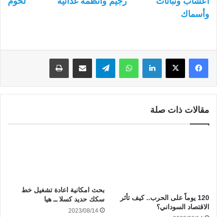
أعشاب ونباتات
رجيم وأنظمة غذائية
لحوم
وأسماك
لينكدإن
واتساب
تيلقرام
مشاركة عبر البريد
طباعة
مقالات ذات صلة
بحث امكانية اعادة تشغيل خط
120 يوماً على الحرب.. كيف تأثر
سكك حديد كسلا ــ هيا
الاقتصاد السوداني؟
2023/08/14