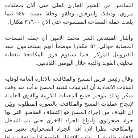
السادس من الشهر الجاري غطي حتى ألان بمحليات
مروي، ودنقلا، والبرقيق، ودلقو، وحلفا بنسبة ٨٠% فيما
بلغت جملة المساحة الممسوحة حتي الان ٣١٦٠٠ هكتارا.
وأشار المهندس السر محمد الامين أن جملة المساحة
المصابة حوالي ٥١ هكتارا موضحاً انهم يستخدمون مبيد
الفبرونيل المركز، فيما ستقوم فرق المكافحة بتغطية
محليتي القولد والدبة خلال اليومين القادمين.
وقال رئيس فريق المسح والمكافحة بالادارة العامة لوقاية
النباتات الاتحادية أن الترتيبات لتنفيذ المسح بدأت منذ وقت
مبكر وذلك بتوفير جميع المعينات اللازمة والقوي العاملة
لإنجاح عمليات المسح والمكافحة بالصورة المطلوبة وبيَن
إن الهدف من إجراء المسح هو إكتشاف المناطق التي بها
جراد صحراوي وأنواع الجراد الاخرى حتي يتم التدخل
والمكافحة نظرا لان آفة الجراد الصحراوي تعتبر من
الافات والحشرات ذات الانتشار الواسع إذا ما توفرت لها