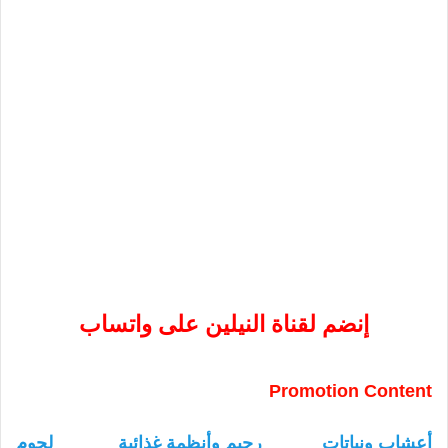
إنضم لقناة النيلين على واتساب
Promotion Content
أعشاب ونباتات
رجيم وأنظمة غذائية
لحوم