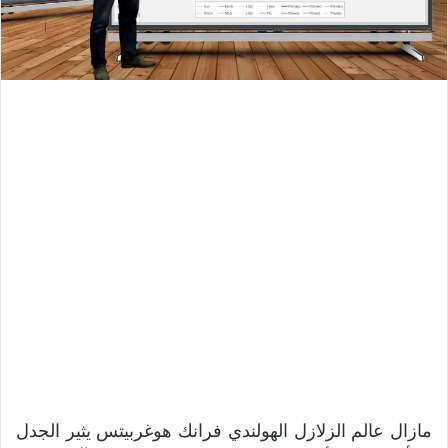
مازال عالم الزلازل الهولندي فرانك هوغربيتس يثير الجدل