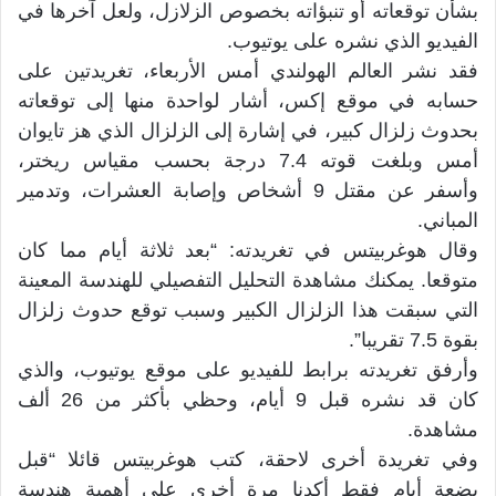
بشأن توقعاته أو تنبؤاته بخصوص الزلازل، ولعل آخرها في
الفيديو الذي نشره على يوتيوب.
فقد نشر العالم الهولندي أمس الأربعاء، تغريدتين على
حسابه في موقع إكس، أشار لواحدة منها إلى توقعاته
بحدوث زلزال كبير، في إشارة إلى الزلزال الذي هز تايوان
أمس وبلغت قوته 7.4 درجة بحسب مقياس ريختر،
وأسفر عن مقتل 9 أشخاص وإصابة العشرات، وتدمير
المباني.
وقال هوغربيتس في تغريدته: “بعد ثلاثة أيام مما كان
متوقعا. يمكنك مشاهدة التحليل التفصيلي للهندسة المعينة
التي سبقت هذا الزلزال الكبير وسبب توقع حدوث زلزال
بقوة 7.5 تقريبا”.
وأرفق تغريدته برابط للفيديو على موقع يوتيوب، والذي
كان قد نشره قبل 9 أيام، وحظي بأكثر من 26 ألف
مشاهدة.
وفي تغريدة أخرى لاحقة، كتب هوغربيتس قائلا “قبل
بضعة أيام فقط أكدنا مرة أخرى على أهمية هندسة