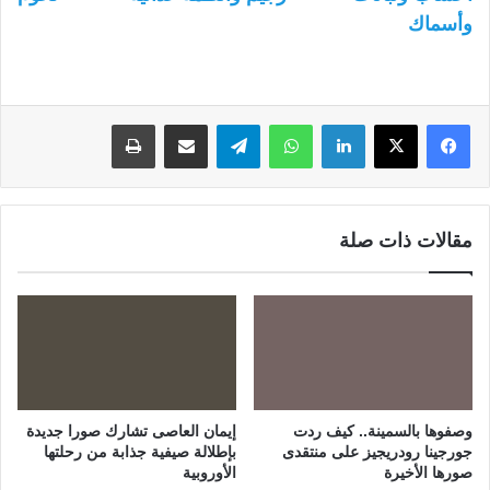
وأسماك
لينكدإن
واتساب
تيلقرام
مشاركة عبر البريد
طباعة
مقالات ذات صلة
وصفوها بالسمينة.. كيف ردت
إيمان العاصى تشارك صورا جديدة
جورجينا رودريجيز على منتقدى
بإطلالة صيفية جذابة من رحلتها
صورها الأخيرة
الأوروبية