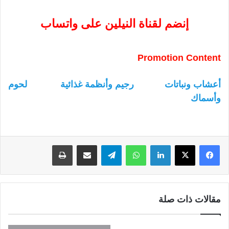
إنضم لقناة النيلين على واتساب
Promotion Content
أعشاب ونباتات
رجيم وأنظمة غذائية
لحوم
وأسماك
لينكدإن
واتساب
تيلقرام
مشاركة عبر البريد
طباعة
مقالات ذات صلة