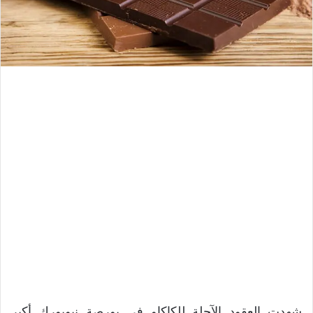
شهدت العقود الآجلة للكاكاو في بورصة نيويورك أكبر