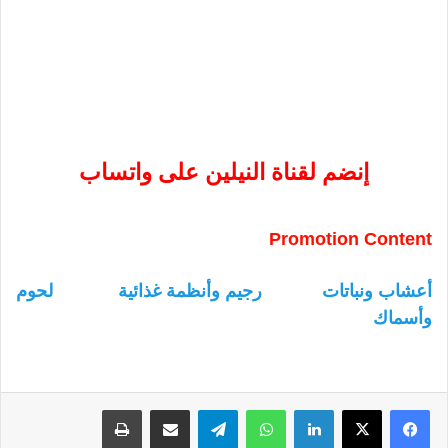
إنضم لقناة النيلين على واتساب
Promotion Content
أعشاب ونباتات
رجيم وأنظمة غذائية
لحوم
وأسماك
لينكدإن
واتساب
تيلقرام
مشاركة عبر البريد
طباعة