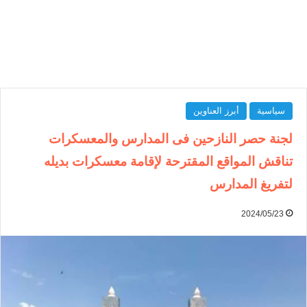
سياسية
أبرز العناوين
لجنة حصر النازحين فى المدارس والمعسكرات
تناقش المواقع المقترحة لإقامة معسكرات بديله
لتفريغ المدارس
2024/05/23