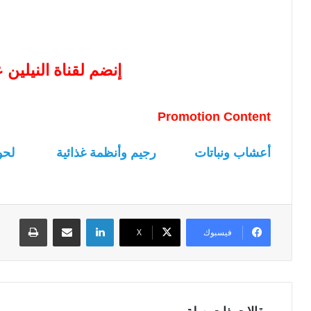
إنضم لقناة النيلين
Promotion Content
أعشاب ونباتات
رجيم وأنظمة غذائية
لحو
لينكدإن
مشاركة عبر البريد
طباعة
فيسبوك
‫X