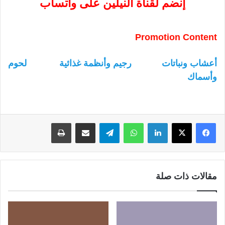
إنضم لقناة النيلين على واتساب
Promotion Content
أعشاب ونباتات
رجيم وأنظمة غذائية
لحوم
وأسماك
لينكدإن
واتساب
تيلقرام
مشاركة عبر البريد
طباعة
مقالات ذات صلة