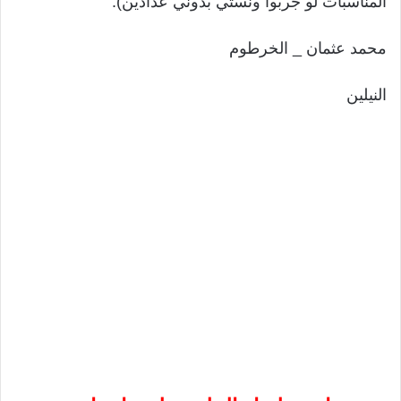
المناسبات لو جربوا ونستي بدوني عدادين).
محمد عثمان _ الخرطوم
النيلين