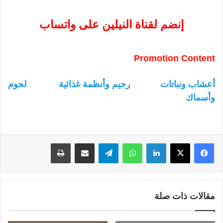
إنضم لقناة النيلين على واتساب
Promotion Content
أعشاب ونباتات
رجيم وأنظمة غذائية
لحوم
وأسماك
لينكدإن
واتساب
تيلقرام
مشاركة عبر البريد
طباعة
مقالات ذات صلة