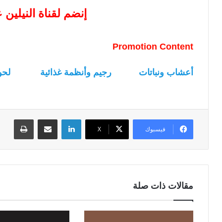
إنضم لقناة النيلين
Promotion Content
أعشاب ونباتات
رجيم وأنظمة غذائية
لحو
لينكدإن
مشاركة عبر البريد
طباعة
فيسبوك
‫X
مقالات ذات صلة