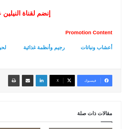
إنضم لقناة النيلين
Promotion Content
أعشاب ونباتات
رجيم وأنظمة غذائية
لحو
لينكدإن
مشاركة عبر البريد
طباعة
فيسبوك
‫X
مقالات ذات صلة