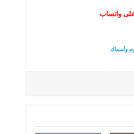
 على واتساب
م وأسماك