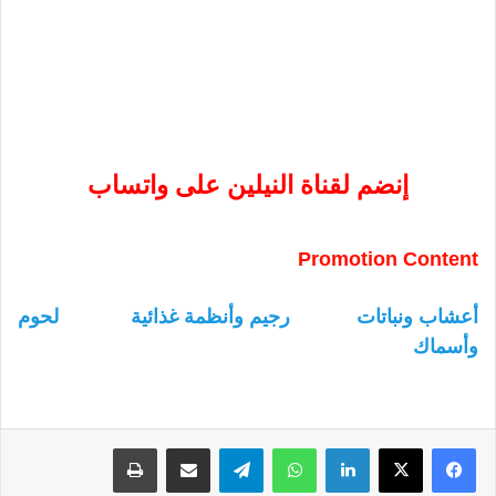
إنضم لقناة النيلين على واتساب
Promotion Content
أعشاب ونباتات
رجيم وأنظمة غذائية
لحوم
وأسماك
لينكدإن
واتساب
تيلقرام
مشاركة عبر البريد
طباعة