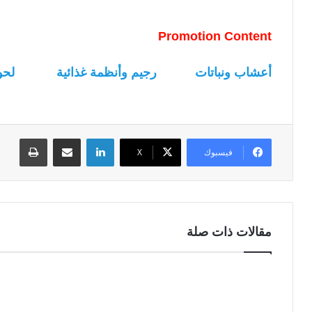
Promotion Content
أعشاب ونباتات
رجيم وأنظمة غذائية
لحو
لينكدإن
مشاركة عبر البريد
طباعة
فيسبوك
‫X
مقالات ذات صلة