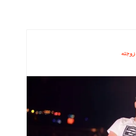
زوجته