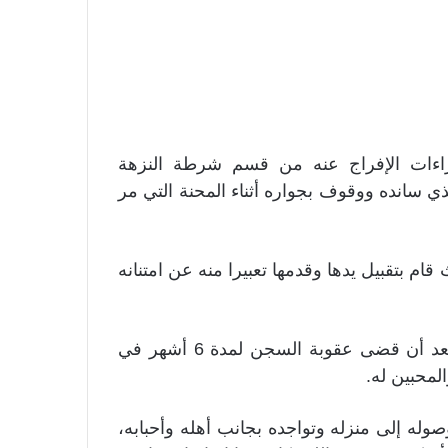
اءات الإفراج عنه من قسم شرطة النزهة
ي سانده ووقوف بجواره أثناء المحنة التي مر
 بتقبيل يدها وقدمها تعبيرا منه عن امتنانه
وأكد سعد الصغير أنه سعيد بعد خروجه من السجن بعد أن قضى عقوبة السجن لمدة 6 أشهر في
لمحبين له.
ه إلى منزله وتواجده بجانب أهله وأحبابه،