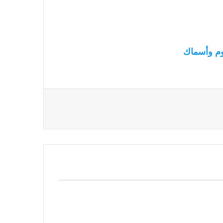
م وأسماك