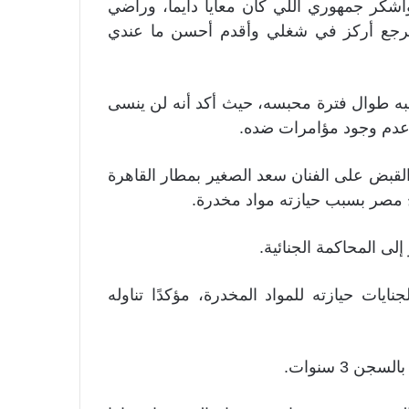
وأشكر جمهوري اللي كان معايا دايما، وراضي
هرجع أركز في شغلي وأقدم أحسن ما عندي
به طوال فترة محبسه، حيث أكد أنه لن ينسى
 عدم وجود مؤامرات ضده.
من شهر سبتمبر عام 2024: تم إلقاء القبض على الفنان سعد الصغير بمطار القاهرة
ج مصر بسبب حيازته مواد مخدرة.
 محكمة الجنايات حيازته للمواد المخدرة، مؤكدًا تناوله
3 سنوات.