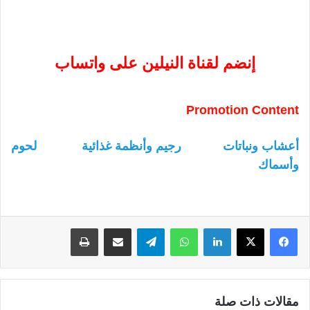
إنضم لقناة النيلين على واتساب
Promotion Content
أعشاب ونباتات
رجيم وأنظمة غذائية
لحوم
وأسماك
لينكدإن
واتساب
تيلقرام
مشاركة عبر البريد
طباعة
مقالات ذات صلة