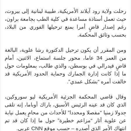
رحلت ولاية رود آيلاند الأمريكية، طبيبة لبنانية إلى بيروت،
حيث تعمل أستاذة مساعدة في كلية الطب بجامعة براون،
رغم إصدار قاضٍ أمرا بمنع ترحيلها الفوري من البلاد،
بحسب وثائق المحكمة.
ومن المقرر أن يكون ترحيل الدكتورة رشا علوية، البالغة
من العمر 34 عاما، محور جلسة استماع، الاثنين، أمام
قاضٍ فيدرالي في بوسطن، والذي طالب، بمعلومات حول
ما إذا كانت إدارة الجمارك وحماية الحدود الأمريكية قد
خالفت أمره “بشكل عمدي”.
وقال قاضي المحكمة الجزئية الأمريكية ليو سوروكين،
الذي كان قد عينه الرئيس الأسبق، باراك أوباما، إنه تلقى
جدولا زمنيا “مفصلا ومحددا” للأحداث من محامٍ يعمل نيابة
عن علوية أثار “مزاعم خطيرة” حول ما إذا كان قد تم
انتهاك الأمر الذي أصدره – حسب موقع CNN عربي.