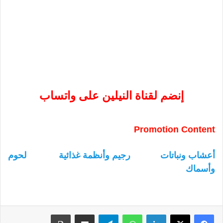
إنضم لقناة النيلين على واتساب
Promotion Content
أعشاب ونباتات
رجيم وأنظمة غذائية
لحوم
وأسماك
لينكدإن
واتساب
تيلقرام
مشاركة عبر البريد
طباعة