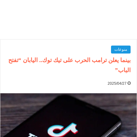
منوعات
بينما يعلن ترامب الحرب على تيك توك.. اليابان “تفتح
الباب”
2025/04/27