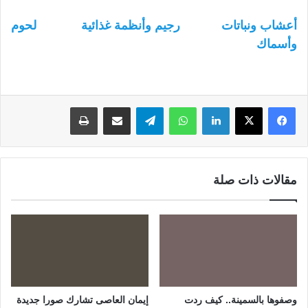
أعشاب ونباتات
رجيم وأنظمة غذائية
لحوم
وأسماك
لينكدإن
واتساب
تيلقرام
مشاركة عبر البريد
طباعة
مقالات ذات صلة
وصفوها بالسمينة.. كيف ردت
إيمان العاصى تشارك صورا جديدة