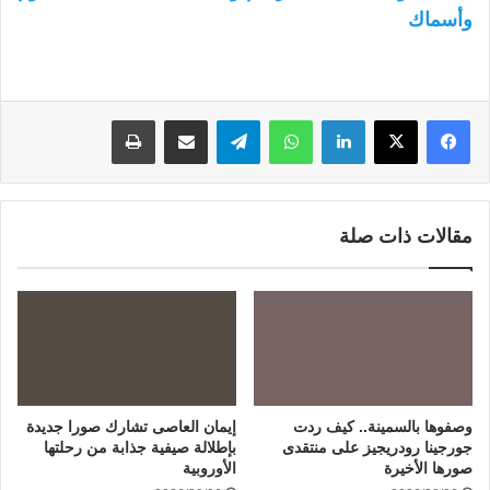
وأسماك
لينكدإن
واتساب
تيلقرام
مشاركة عبر البريد
طباعة
مقالات ذات صلة
وصفوها بالسمينة.. كيف ردت
إيمان العاصى تشارك صورا جديدة
جورجينا رودريجيز على منتقدى
بإطلالة صيفية جذابة من رحلتها
صورها الأخيرة
الأوروبية