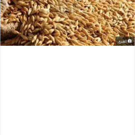
القمح