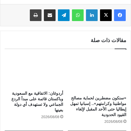
لينكدإن
واتساب
تيلقرام
مشاركة عبر البريد
طباعة
مقالات ذات صلة
أردوغان: الاتفاقية مع السعودية
«سنكون مضطرين لحماية مصالح
وباكستان قائمة على مبدأ الردع
مواطنينا وكرامتهم».. إسبانيا تمهل
الجماعي ولا تستهدف أي دولة
إيطاليا حتى الأحد المقبل لإلغاء
بعينها
القيود الحدودية
2026/08/08
2026/08/08