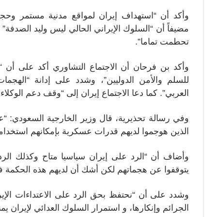
وأكد أن “استهداف إيران لمواقع مدنية مستمر وحججه
مضيفاً أن “السلوك الإيراني الحالي ليس وليد الصدفة” و
تحطمت تماما”.
وأكد بن فرحان أن الاجتماع التشاوري أكد على أن “
للسلم والأمن الدوليين”، وشدد على إدانة “الهجمات
العربي”. كما دعا الاجتماع إيران إلى “وقف دعم الوكلاء 
وفي رسالة تحذيرية، قال وزير الخارجية السعودي: “على
الذين هوجموا لديهم قدرات عسكرية بإمكانهم استخدامها
وأضاف أن “الرد على إيران سياسيا متاح وكذلك الردود
يتوقفوا عن هجماتهم لكن أشك أن لديهم هذه الحكمة ف
وشدد على أن “نحتفظ بحق الرد على الاعتداءات الإيراني
الجرائم وإنكارها، و استمرار السلوك العدائي لإيران ي