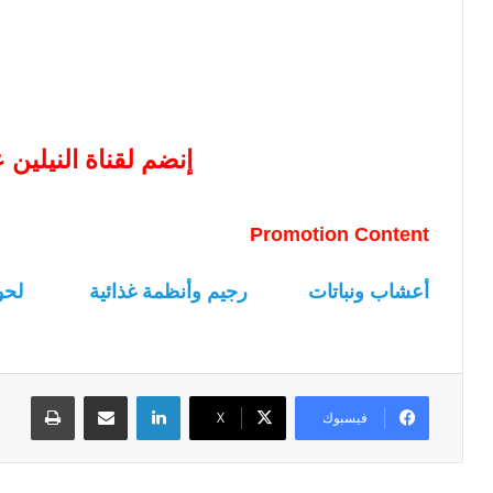
إنضم لقناة النيلين
Promotion Content
أعشاب ونباتات
رجيم وأنظمة غذائية
لحو
لينكدإن
مشاركة عبر البريد
طباعة
فيسبوك
‫X