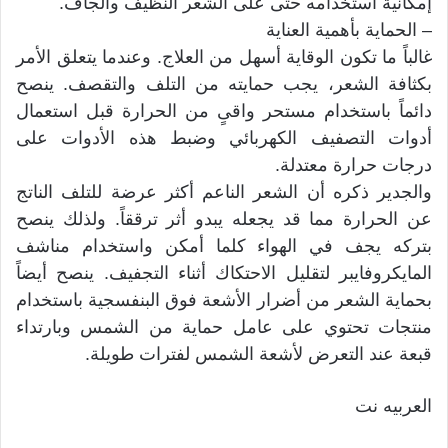
إمكانية استخدامه حتى على الشعر النظيف والجاف.
– الحماية بأهمية العناية
غالباً ما تكون الوقاية أسهل من العلاج. وعندما يتعلق الأمر
بكثافة الشعر، يجب حمايته من التلف والتقصف. ينصح
دائماً باستخدام مستحر واقىٍ من الحرارة قبل استعمال
أدوات التصفيف الكهربائي وضبط هذه الأدوات على
درجات حرارة معتدلة.
والجدير ذكره أن الشعر الناعم أكثر عرضة للتلف الناتج
عن الحرارة مما قد يجعله يبدو أثر ترققاً. ولذلك ينصح
بتركه يجف في الهواء كلما أمكن واستخدام مناشف
المايكروفايبر لتقليل الاحتكاك أثناء التجفيف. ينصح أيضاً
بحماية الشعر من أضرار الأشعة فوق البنفسجية باستخدام
منتجات تحتوي على عامل حماية من الشمس وبارتداء
قبعة عند التعرض لأشعة الشمس لفترات طويلة.
العربيه نت