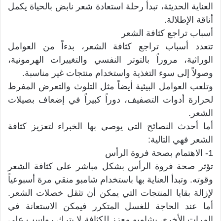
العناية الحديثة، تبدأ رحلة استعادة شعر نابض بالحياة يكمل
أناقة الإطلالة.
أسباب تراجع كثافة الشعر
تتعدد أسباب تراجع كثافة الشعر، بدءاً من العوامل
الوراثية، مروراً بالتوتر النفسي والتغييرات الهرمونية،
وصولاً إلى سوء التغذية واستخدام منتجات غير مناسبة.
وتلعب العوامل البيئية أيضاً مثل التلوث والتعرض المفرط
لحرارة أدوات التصفيف، دوراً كبيراً في إضعاف بصيلات
الشعر.
أما أحدث النصائح التي يوصي بها الخبراء لتعزيز كثافة
الشعر فهي التالية:
1- الاهتمام بصحة فروة الرأس
تؤثر صحة فروة الرأس بشكل مباشر على كثافة الشعر
وقوته. وتبدأ العناية بها باستخدام شامبو منقي مرة أسبوعياً
لإزالة بقايا المنتجات التي يمكن أن تثقل خصلات الشعر.
أما عند الحاجة للغسل المتكرر فيمكن الاستعانة في
المرات الأخرى بشامبو معزز للكثافة لا يترك رواسب على