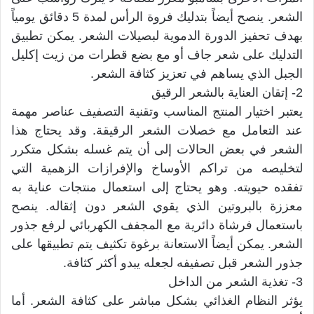
الشعر. ينصح أيضاً بتدليك فروة الرأس لمدة 5 دقائق يومياً
بهدف تحفيز الدورة الدموية لبصيلات الشعر. يمكن تطبيق
التدليك على شعر جاف أو مع بضع قطرات من زيت إكليل
الجبل الذي يساهم في تعزيز كثافة الشعر.
2- إتقان العناية بالشعر الرقيق
يعتبر اختيار المنتج المناسب وتقنية التصفيف عناصر مهمة
عند التعامل مع خصلات الشعر الرقيقة. وقد يحتاج هذا
الشعر في بعض الحالات إلى أن يتم غسله بشكل متكرر
لتخليصه من تراكم الأوساخ والإفرازات الزهمية التي
تفقده حيويته. وهو يحتاج إلى استعمال منتجات عناية به
معززة بالبروتين الذي يقوي الشعر دون إثقاله. ينصح
باستعمال فرشاة دائرية مع المجفف الكهربائي لرفع جذور
الشعر. يمكن أيضاً الاستعانة برغوة تكثيف يتم تطبيقها على
جذور الشعر قبل تصفيفه لجعله يبدو أكثر كثافة.
3- تغذية الشعر من الداخل
يؤثر النظام الغذائي بشكل مباشر على كثافة الشعر. أما