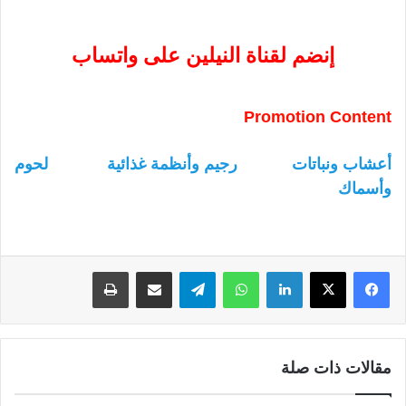
إنضم لقناة النيلين على واتساب
Promotion Content
أعشاب ونباتات
رجيم وأنظمة غذائية
لحوم
وأسماك
لينكدإن
واتساب
تيلقرام
مشاركة عبر البريد
طباعة
مقالات ذات صلة