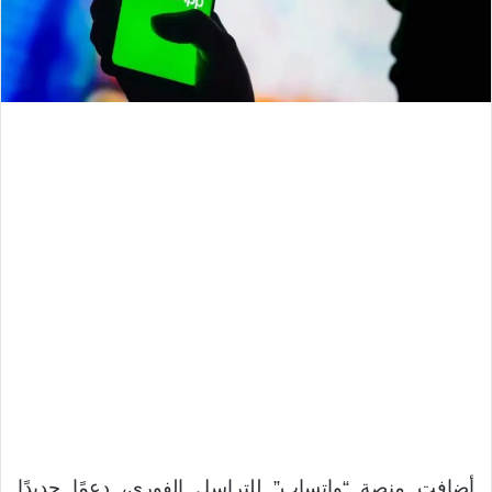
أضافت منصة “واتساب” للتراسل الفوري، دعمًا جديدًا