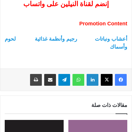
إنضم لقناة النيلين على واتساب
Promotion Content
أعشاب ونباتات
رجيم وأنظمة غذائية
لحوم
وأسماك
لينكدإن
واتساب
تيلقرام
مشاركة عبر البريد
طباعة
مقالات ذات صلة