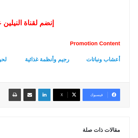
إنضم لقناة النيلين
Promotion Content
أعشاب ونباتات
رجيم وأنظمة غذائية
لحو
لينكدإن
مشاركة عبر البريد
طباعة
فيسبوك
‫X
مقالات ذات صلة