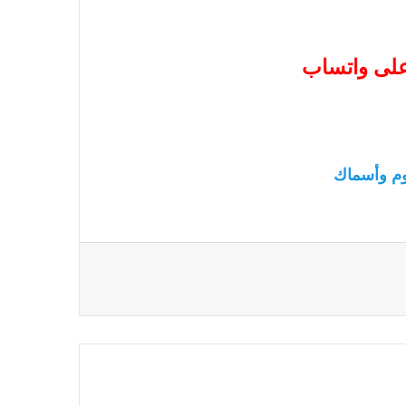
 على واتساب
م وأسماك