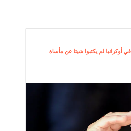
ي أوكرانيا لم يكتبوا شيئا عن مأساة