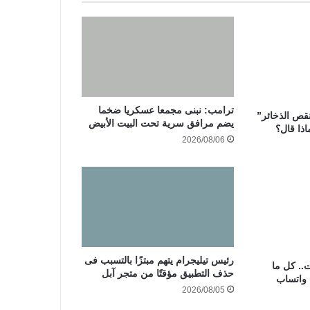
ترامب: نبنى مجمعا عسكريا ضخما
نقص الذخائر”
يضم مرافق سرية تحت البيت الأبيض
اذا قال؟
2026/08/06
رئيس تيليجرام يتهم مبتزًا بالتسبب فى
.. كل ما
حذف التطبيق مؤقتًا من متجر آبل
 واتساب
2026/08/05