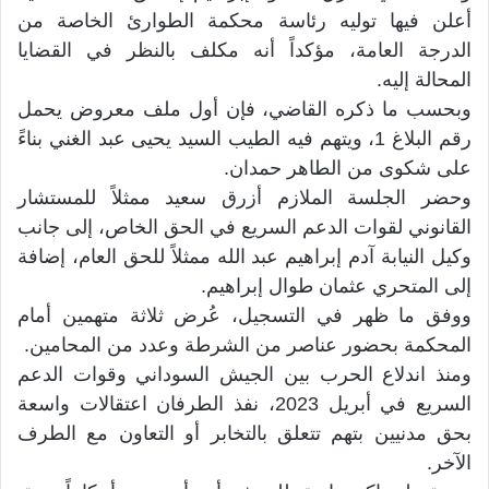
أعلن فيها توليه رئاسة محكمة الطوارئ الخاصة من
الدرجة العامة، مؤكداً أنه مكلف بالنظر في القضايا
المحالة إليه.
وبحسب ما ذكره القاضي، فإن أول ملف معروض يحمل
رقم البلاغ 1، ويتهم فيه الطيب السيد يحيى عبد الغني بناءً
على شكوى من الطاهر حمدان.
وحضر الجلسة الملازم أزرق سعيد ممثلاً للمستشار
القانوني لقوات الدعم السريع في الحق الخاص، إلى جانب
وكيل النيابة آدم إبراهيم عبد الله ممثلاً للحق العام، إضافة
إلى المتحري عثمان طوال إبراهيم.
ووفق ما ظهر في التسجيل، عُرض ثلاثة متهمين أمام
المحكمة بحضور عناصر من الشرطة وعدد من المحامين.
ومنذ اندلاع الحرب بين الجيش السوداني وقوات الدعم
السريع في أبريل 2023، نفذ الطرفان اعتقالات واسعة
بحق مدنيين بتهم تتعلق بالتخابر أو التعاون مع الطرف
الآخر.