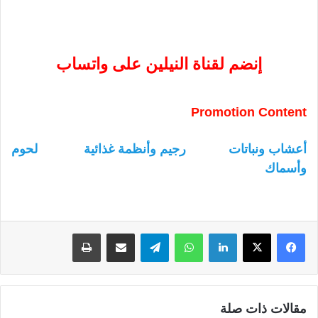
إنضم لقناة النيلين على واتساب
Promotion Content
أعشاب ونباتات
رجيم وأنظمة غذائية
لحوم
وأسماك
لينكدإن
واتساب
تيلقرام
مشاركة عبر البريد
طباعة
مقالات ذات صلة