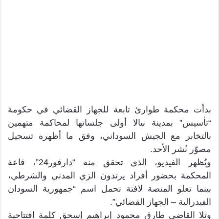
بدأت محكمة طوارئ تابعة للجهاز القضائي في حكومة
“تأسيس” بمدينة نيالا أولى جلساتها لمحاكمة متهمين
بالتخابر مع الجيش السوداني، وفق ما أظهره تسجيل
مصوّر نُشر الأحد.
ويُظهر الفيديو، الذي تحقق منه “دارفور24”، قاعة
المحكمة بحضور أفراد يرتدون الزي المدني والشرطي،
بينما تعلو المنصة لافتة تحمل اسم “جمهورية السودان
الفيدرالية – الجهاز القضائي”.
وتلا القاضي طارق محمود إبراهيم إسحق كلمة افتتاحية