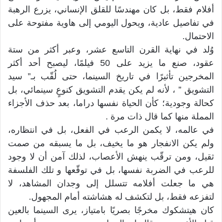
أفلام فقط، بل كان مهندسًا للقلق الإنساني، يزرع الرهبة
في تفاصيل عادية، ويحول اليومي إلى هاوية مفتوحة على
الاحتمال.
وُلد في نهاية القرن التاسع عشر، وعبر أكثر من ستة
عقود، صنع ما يزيد على 50 فيلمًا، ليصبح أحد أكثر
المخرجين تأثيرًا في تاريخ السينما، حتى لُقّب بـ” سيد
التشويق ” ، لأنه لم يكن يقدم التشويق كنوعٍ سينمائي، بل
كحالة وجودية؛ كأن الحياة نفسها دراما، بعد حذف الأجزاء
المملة منها كما قال ذات مرة .
في عالمه، لا يكمن الرعب في الفعل، بل في انتظاره،
ولم يكن الانفجار هو ما يخيف، بل ما يسبقه من صمت
ثقيل، ومن ترقّب ينهش الأعصاب، لذلك آمن أن لا وجود
للرعب في الضربة نفسها، بل في توقّعها و تلك الفلسفة
هي ما جعلت أفلامه تتسلل إلى وجدان المشاهد، لا
لتفزعه فقط، بل لتكشف له هشاشته أمام المجهول.
كان هيتشكوك مخرجًا بصريًا بامتياز، يرى السينما بالعين