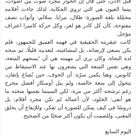
قبل الأذن، حتى قال إن الحوار مجرد صوت بين أصوات،
بينما العيون هي التي تروي الحكاية، لذلك جاءت أفلامه
محمّلة بلغة الصورة: ظلال، مرايا، سلالم، وأبواب نصف
مفتوحة، كأن كل كادر هو لغز، وكل حركة كاميرا اعتراف
مؤجل.
كانت عبقريته الحقيقية في فهمه العميق للجمهور، فلم
يكن يسعى لإرضائه، بل لمشاغبته، لتعذيبه قليلًا، ثم منحه
لذة النجاة، وكان يرى أن مهمته هي أن “يمنحهم المتعة،
وهي نفس المتعة التي يشعرون بها عند الاستيقاظ من
كابوس، وهنا يكمن سرّه: أن الخوف، حين يُصاغ بإتقان،
يتحول إلى متعة خالصة، ولم ينل أوسكار أفضل مخرج
رغم ترشحه أكثر من مرة، لكن السينما نفسها منحته ما
هو أبقى: الخلود، لأن أعماله لم تكن مجرد أفلام، بل
دروسًا في كيف يمكن للصورة أن تفكر، وللإيقاع أن يخلق
المعنى، وللصمت أن يكون أكثر صخبًا من الضجيج.
اليوم السابع