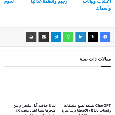
أعشاب ونباتات
رجيم وأنظمة غذائية
لحوم
وأسماك
لينكدإن
واتساب
تيلقرام
مشاركة عبر البريد
طباعة
مقالات ذات صلة
لماذا حذفت آبل تيليجرام من
ChatGPT يستعد لصنع ملصقات
متجرها بينما تُبقى منصة X؟..
واتساب بالذكاء الاصطناعي.. ميزة