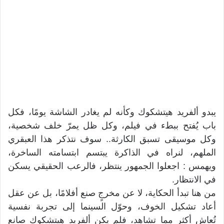
يبدو ألفريد هيتشكوك وكأنه لم يغادر الشاشة يومًا، فكل
باب يُفتح ببطء في فيلم، وكل ظل يمرّ خلف شخصية،
وكل موسيقى تسبق الكارثة.. سوف نتذكر هذا العبقري
الملهم، لنراه في الذاكرة يبتسم ابتسامته الساخرة،
ويهمس : اجعلوا الجمهور ينتظر، فالرعب الحقيقي يسكن
في الانتظار.
من هنا تبدأ الحكاية، لا عن مخرجٍ صنع أفلامًا، بل عن عقل
أعاد تشكيل الخوف، وحوّل السينما إلى تجربة نفسية
تُعاش أكثر مما تشاهد، فلم يكن ألفريد هيتشكوك صانع