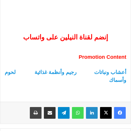
إنضم لقناة النيلين على واتساب
Promotion Content
أعشاب ونباتات
رجيم وأنظمة غذائية
لحوم
وأسماك
لينكدإن
واتساب
تيلقرام
مشاركة عبر البريد
طباعة