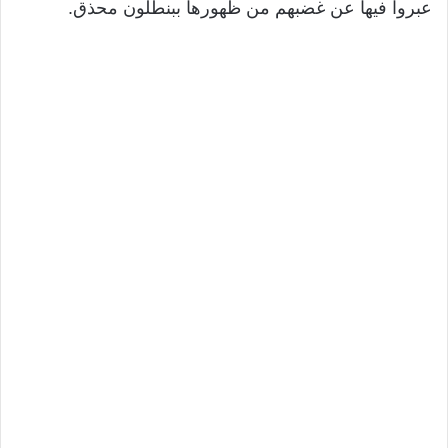
عبروا فيها عن غضبهم من ظهورها ببنطلون محذق.