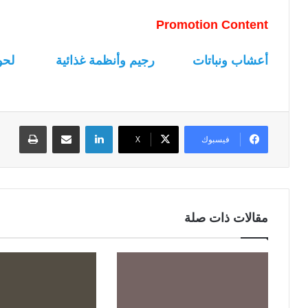
Promotion Content
أعشاب ونباتات
رجيم وأنظمة غذائية
لحو
لينكدإن
مشاركة عبر البريد
طباعة
فيسبوك
‫X
مقالات ذات صلة