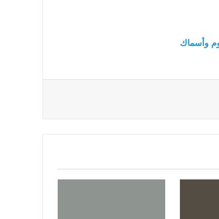
م وأسماك