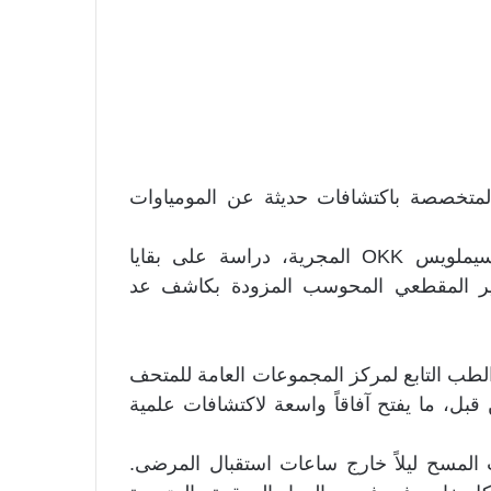
المتخصصة باكتشافات حديثة عن المومياوات
وفي الجديد، أجرى مركز التصوير الطبي بجامعة سيملويس OKK المجرية، دراسة على بقايا
وير المقطعي المحوسب المزودة بكاشف عد
الطب التابع لمركز المجموعات العامة للمتحف
قبل، ما يفتح آفاقاً واسعة لاكتشافات علمية
 المسح ليلاً خارج ساعات استقبال المرضى.