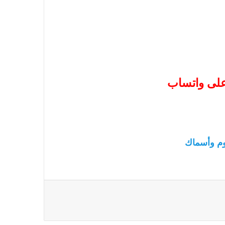
 على واتساب
م وأسماك