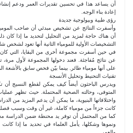
أن يساعد هذا في تحسين تقديرات العمر ودعم إنشاء نما
إعادة بناء الوجه.
رؤى طبية وبيولوجية جديدة
وأسفرت النتائج عن تشخيص مبدئي أن صاحب المومياء
أن هناك حاجة لمزيد من التحليل لتحديد ما إذا كان 
التشخيصات الأولية للمومياء الثانية أنها تعود لشخص شاب
في حين أسفرت مجموعة أخرى من البقايا، التي كان يُ
عن نتائج مُفاجئة. فعند دخولها المجموعة لأول مرة، ت
على أنها مومياء طائر. بينما بيّن فحص سابق بالأشعة ا
تقنيات التحنيط وتحليل الأنسجة
ويدرس الباحثون أيضاً كيف يمكن لقطع النسيج أن
المتوفى، وحالته الصحية المحتملة. حيث تظهر عملي
واختلافاتها البنيوية، ما يمكن أن يدعم المزيد من الدراس
كانت جزءاً من مومياء كاملة، غير أن وقت وسبب فصلها 
كما من المحتمل أن توفر يد محنطة ضمن الدراسة مع
ونموها وشكلها، يأمل العلماء في تحديد ما إذا كانت 
والعمر.