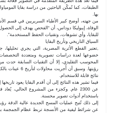
فيما تعد هذه الطريقة المتقدمة في التصوير فعالة ب
الطبقات، كما تُمكّن الباحثين من دراسة بقايا المومي
بها.
من جهته، أوضح كبير الأطباء السريريين في قسم الأش
الوفاة، إيبوليكا دوداس، أن “الفحص يهدف إلى الحصول 
للبقايا، وأي تشوهات، وتقنيات الحفظ المستخدمة”.
السياق التاريخي وتأريخ البقايا
,تعتبر القطع الأثرية المصرية، التي يجري تحليلها، 
خضوعها لعدة دراسات تصويرية ومتعددة التخصصات
المحوسب التقليدي، إلا أن التقنيات السابقة حدت من
نتائج قابلة للاستخدام.
عن 2300 عام. وكجزء من المشروع الحالي، يُ
باستخدام أدوات تصوير محسنة.
إلى ذلك تُتيح عمليات المسح الجديدة عالية الدقة رؤ
عن شرائط ليفية من الأنسجة تربط عظام الجمجمة بب