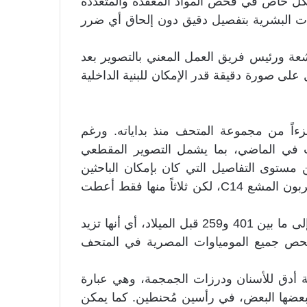
شكل خاص في فحص المواد المعقدة والمتعددة
اوات البشرية بتفصيل دقيق دون إلحاق أي ضرر
عة ورئيس فريق العمل المعني بالتصوير بعد
على صورة دقيقة قدر الإمكان للبنية الداخلية
جزءاً من مجموعة المتحف منذ بداياته. ورغم
 في الماضي، بما يشمل التصوير المقطعي
 مستوى التفاصيل التي كان بإمكان الباحثين
رؤيتها. وسبق أن أُجريت محاولات لتأريخ 6 عينات بالكربون المشع C14، لكن ثلاثاً منها فقط أعطت
فيما تشير هذه النتائج إلى أن أقدم البقايا يعود تاريخها إلى ما بين 401 و259 قبل الميلاد، أي أنها تزيد
عاد فحص جميع المومياوات المصرية في المتحف
ية أدق للأسنان ودرزات الجمجمة، وهي عبارة
عضها البعض، في رأسين مُحنطين. كما يمكن