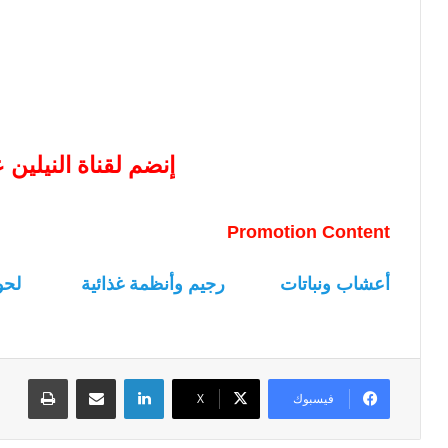
إنضم لقناة النيلين
Promotion Content
أعشاب ونباتات
رجيم وأنظمة غذائية
لحو
لينكدإن
مشاركة عبر البريد
طباعة
فيسبوك
‫X