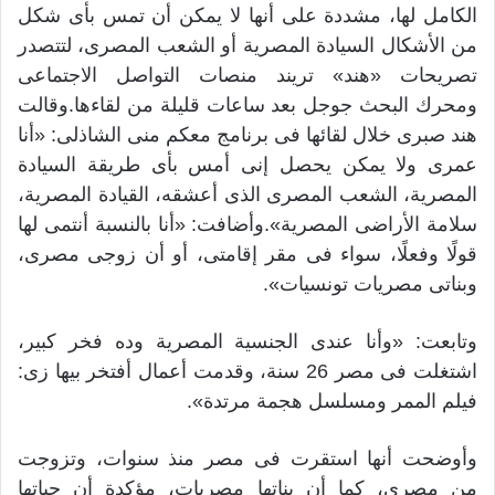
الكامل لها، مشددة على أنها لا يمكن أن تمس بأى شكل
من الأشكال السيادة المصرية أو الشعب المصرى، لتتصدر
تصريحات «هند» تريند منصات التواصل الاجتماعى
ومحرك البحث جوجل بعد ساعات قليلة من لقاءها.وقالت
هند صبرى خلال لقائها فى برنامج معكم منى الشاذلى: «أنا
عمرى ولا يمكن يحصل إنى أمس بأى طريقة السيادة
المصرية، الشعب المصرى الذى أعشقه، القيادة المصرية،
سلامة الأراضى المصرية».وأضافت: «أنا بالنسبة أنتمى لها
قولًا وفعلًا، سواء فى مقر إقامتى، أو أن زوجى مصرى،
وبناتى مصريات تونسيات».
وتابعت: «وأنا عندى الجنسية المصرية وده فخر كبير،
اشتغلت فى مصر 26 سنة، وقدمت أعمال أفتخر بيها زى:
فيلم الممر ومسلسل هجمة مرتدة».
وأوضحت أنها استقرت فى مصر منذ سنوات، وتزوجت
من مصرى، كما أن بناتها مصريات، مؤكدة أن حياتها